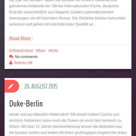
die „Bar von Morgen“ laden die Besitzer auf leckere Getränke und
gehobenes Ambiente ein. Mit der Internationalen Küche, deutscher
Kost die ausschließlich aus Veganen Zutaten zubereitet werden
überzeugen sie mit höchstem Niveau. Die Getränke bleiben keinesfalls
außenvor und gehen mit internationaler Qualität an…
Read More
Altstadt-Nord
Bars
Köln
No comments
Antonio Ott
20. AUGUST 2015
Duke-Berlin
Heute mal aus Marzahn-Hellersdorf ! Mit einem halben Casino und
reichlich Getränken laden euch die Dukes ein euch hier heimisch zu
fühlen. Mit über 15 Jahren Berufserfahrung wissen die Betreiber was
die kunden wollen und bieten mit ihrem großzügigem Angebot für jeden