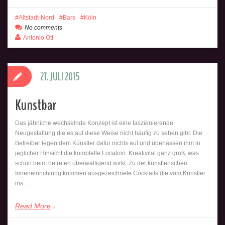
Altstadt-Nord
Bars
Köln
No comments
Antonio Ott
27. JULI 2015
Kunstbar
Das jährliche wechselnde Konzept ist eine faszienierende
Neugestaltung die es auf diese Weise nicht häufig zu sehen gibt. Die
Betreiber legen dem Künstler dafür nichts auf und überlassen ihm in
jeglicher Hinsicht die komplette Location. Kreativität ganz groß, was
schon beim betreten überwältigend wirkt. Zu der künstlerischen
Inneneinrichtung kommen ausgezeichnete Cocktails die vom Künstler
ins…
Read More