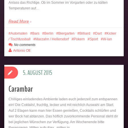
Anlass das Richtige. Ob im Sommer im Vorgarten oder zu kälten
Temperaturen auf…
Read More
Automaten
Bars
Berlin
Biergarten
Billiard
Dart
Kicker
/ Tischfussball
Marzahn / Hellersdorf
Pokern
Sport
W-lan
No comments
Antonio Ott
5. AUGUST 2015
Carambar
Chilliges einladendes Ambiente laden euch jederzeit zum entspannen
ein! Die Coktails!, fruchtig, lecker und mit reichlich Auswahl am Start.
Auf 2 Etagen kann man hier Essen genießen, Cocktails schlürfen und
wer Bock hat abtanzen. Das höflich zuvorkommende Personal steht dir
bei jeglichen Wünschen zur Verfügung. Am Wochenende bitte
Reservieren. Mitten aufn Alex , mitten in……