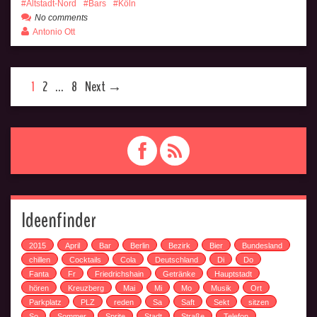
Altstadt-Nord
Bars
Köln
No comments
Antonio Ott
1
2
…
8
Next →
Ideenfinder
2015
April
Bar
Berlin
Bezirk
Bier
Bundesland
chillen
Cocktails
Cola
Deutschland
Di
Do
Fanta
Fr
Friedrichshain
Getränke
Hauptstadt
hören
Kreuzberg
Mai
Mi
Mo
Musik
Ort
Parkplatz
PLZ
reden
Sa
Saft
Sekt
sitzen
So
Sommer
Sprite
Stadt
Straße
Telefon