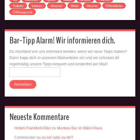
Toilette
trinken
Wasser
Wein
Woche
Öffentliche
Öffnungszeit
Bar-Tipp Alarm! Wir informieren dich.
Du möchtest von uns informiert werden, wenn wir neue Tipps haben?
Dann trage dich in unserem Mailverteiler ein und wir schicken dir
regelmäßig unsere Tipps bequem und kostenfrei per Mail!
Neueste Kommentare
Hotels Frankfurt-Oder
zu
Monkey Bar im Bikini Haus
Commander
zu
zu mir oder zu dir?