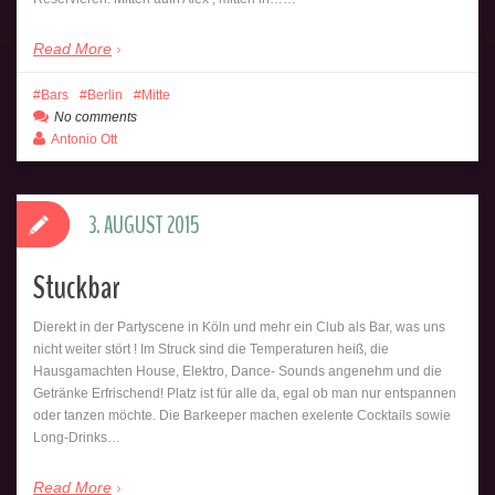
Read More
Bars
Berlin
Mitte
No comments
Antonio Ott
3. AUGUST 2015
Stuckbar
Dierekt in der Partyscene in Köln und mehr ein Club als Bar, was uns
nicht weiter stört ! Im Struck sind die Temperaturen heiß, die
Hausgamachten House, Elektro, Dance- Sounds angenehm und die
Getränke Erfrischend! Platz ist für alle da, egal ob man nur entspannen
oder tanzen möchte. Die Barkeeper machen exelente Cocktails sowie
Long-Drinks…
Read More