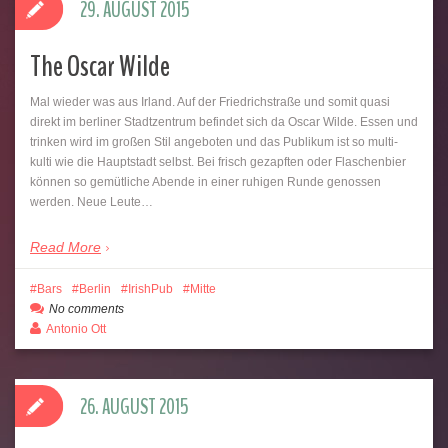
29. AUGUST 2015
The Oscar Wilde
Mal wieder was aus Irland. Auf der Friedrichstraße und somit quasi
direkt im berliner Stadtzentrum befindet sich da Oscar Wilde. Essen und
trinken wird im großen Stil angeboten und das Publikum ist so multi-
kulti wie die Hauptstadt selbst. Bei frisch gezapften oder Flaschenbier
können so gemütliche Abende in einer ruhigen Runde genossen
werden. Neue Leute…
Read More
Bars
Berlin
IrishPub
Mitte
No comments
Antonio Ott
26. AUGUST 2015