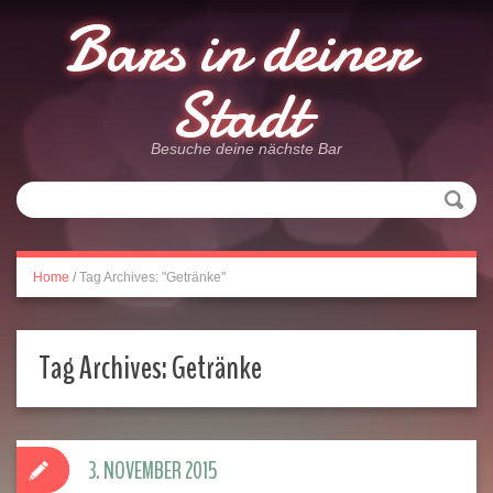
Bars in deiner
Stadt
Besuche deine nächste Bar
Home
/
Tag Archives: "Getränke"
Tag Archives:
Getränke
3. NOVEMBER 2015