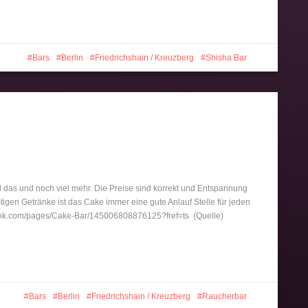
Bars
Berlin
Friedrichshain / Kreuzberg
Shisha Bar
l das und noch viel mehr. Die Preise sind korrekt und Entspannung
tigen Getränke ist das Cake immer eine gute Anlauf Stelle für jeden
ok.com/pages/Cake-Bar/145006808876125?fref=ts (Quelle)
Bars
Berlin
Friedrichshain / Kreuzberg
Raucherbar