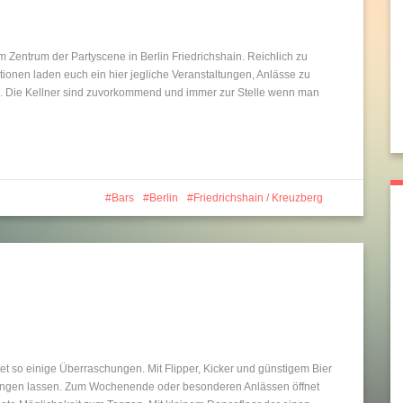
http://barsindeinerstadt.de/category/berlin/f
im Zentrum der Partyscene in Berlin Friedrichshain. Reichlich zu
Save
kreuzberg/">
tionen laden euch ein hier jegliche Veranstaltungen, Anlässe zu
n. Die Kellner sind zuvorkommend und immer zur Stelle wenn man
Bars
Berlin
Friedrichshain / Kreuzberg
et so einige Überraschungen. Mit Flipper, Kicker und günstigem Bier
lingen lassen. Zum Wochenende oder besonderen Anlässen öffnet