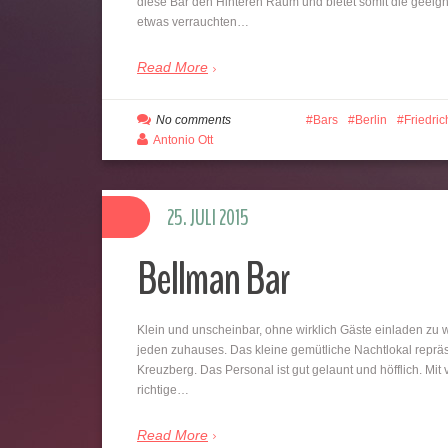
diese Bar den Hinteren Raum und bietet somit die geeig
etwas verrauchten…
Read More
No comments
Bars
Berlin
Friedri
Antonio Ott
25. JULI 2015
Bellman Bar
Klein und unscheinbar, ohne wirklich Gäste einladen zu w
jeden zuhauses. Das kleine gemütliche Nachtlokal repräs
Kreuzberg. Das Personal ist gut gelaunt und höfflich. Mit
richtige…
Read More