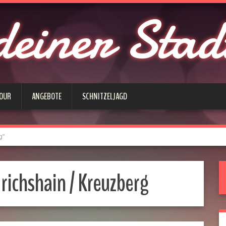
deiner Stad
 OUR
ANGEBOTE
SCHNITZELJAGD
g"
richshain / Kreuzberg