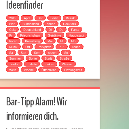
Ideenfinder
2015
April
Bar
Berlin
Bezirk
Bier
Bundesland
chillen
Cocktails
Cola
Deutschland
Di
Do
Fanta
Fr
Friedrichshain
Getränke
Hauptstadt
hören
Kreuzberg
Mai
Mi
Mo
Musik
Ort
Parkplatz
PLZ
reden
Sa
Saft
Sekt
sitzen
So
Sommer
Sprite
Stadt
Straße
Telefon
Toilette
trinken
Wasser
Wein
Woche
Öffentliche
Öffnungszeit
Bar-Tipp Alarm! Wir
informieren dich.