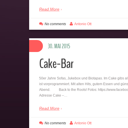
Read More
No comments
Antonio Ott
30. MAI 2015
Cake-Bar
50er Jahre Sofas, Jukebox und Biotapas. Im Cake gibs al
ist vorprogrammiert. Mit alten Hits, gutem Essen und güns
Abend. Back to the Roots! Fotos: https://www.facebo
Adresse Cake –…
Read More
No comments
Antonio Ott