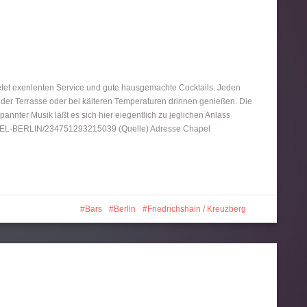
tet exenlenten Service und gute hausgemachte Cocktails. Jeden
der Terrasse oder bei kälteren Temperaturen drinnen genießen. Die
nter Musik läßt es sich hier eiegentlich zu jeglichen Anlass
APEL-BERLIN/234751293215039 (Quelle) Adresse Chapel
Bars
Berlin
Friedrichshain / Kreuzberg