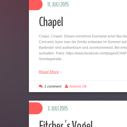
11. JULI 2015
Chapel
Chapo, Chapel. Dieses vornehme Exemplar einer Bar bie
Cent wert, kann man die Drinks entweder im Sommer auf 
Bartender sind aufmerksam und zuvorkommend. Bei entspan
aushalten. Fotos: https://www.facebook.com/pages/CH
Sonntagstraße…
Read More
1 comment
Antonio Ott
3. JULI 2015
Fitcher´s Vogel