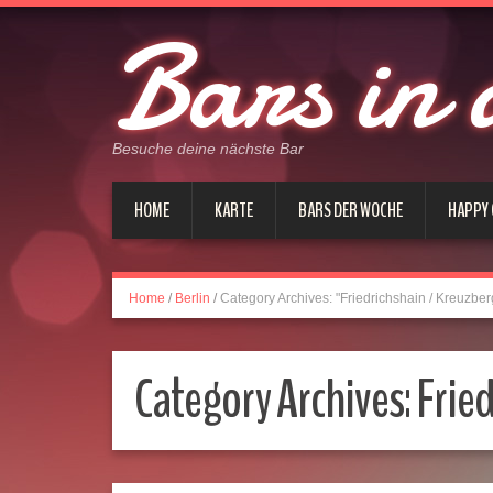
Bars in 
Besuche deine nächste Bar
HOME
KARTE
BARS DER WOCHE
HAPPY
Home
/
Berlin
/
Category Archives: "Friedrichshain / Kreuzber
Category Archives:
Fried