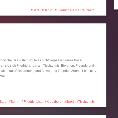
Bars
Berlin
Friedrichshain / Kreuzberg
onische Beats steht sollte es nicht verpassen diese Bar zu
sie sich Friedrichshain an. Tischtennis, Bierchen, Freunde und
ination aus Entspannung und Bewegung für jeden Abend. Let´s play.
nimal…
Bars
Berlin
Friedrichshain / Kreuzberg
Sport
Tischtennis