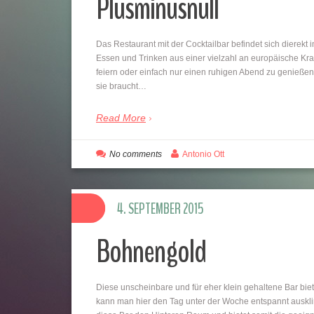
Plusminusnull
Das Restaurant mit der Cocktailbar befindet sich dierekt 
Essen und Trinken aus einer vielzahl an europäische Kra
feiern oder einfach nur einen ruhigen Abend zu genieße
sie braucht…
Read More
No comments
Antonio Ott
4. SEPTEMBER 2015
Bohnengold
Diese unscheinbare und für eher klein gehaltene Bar biet
kann man hier den Tag unter der Woche entspannt ausk