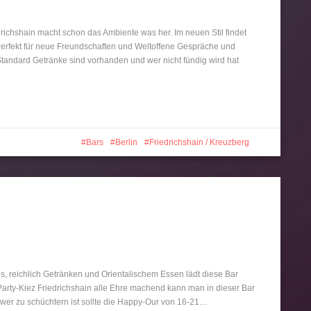
richshain macht schon das Ambiente was her. Im neuen Stil findet
erfekt für neue Freundschaften und Weltoffene Gespräche und
 Standard Getränke sind vorhanden und wer nicht fündig wird hat
Bars
Berlin
Friedrichshain / Kreuzberg
´s, reichlich Getränken und Orientalischem Essen lädt diese Bar
Party-Kiez Friedrichshain alle Ehre machend kann man in dieser Bar
 wer zu schüchtern ist sollte die Happy-Our von 16-21…