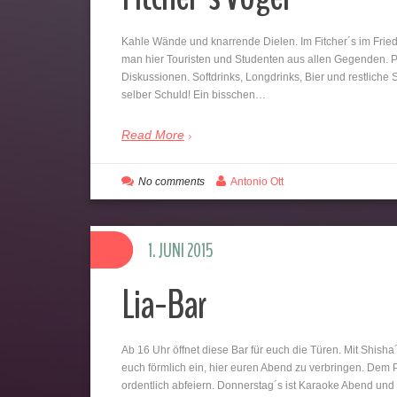
Kahle Wände und knarrende Dielen. Im Fitcher´s im Fried
man hier Touristen und Studenten aus allen Gegenden. P
Diskussionen. Softdrinks, Longdrinks, Bier und restliche
selber Schuld! Ein bisschen…
Read More
No comments
Antonio Ott
1. JUNI 2015
Lia-Bar
Ab 16 Uhr öffnet diese Bar für euch die Türen. Mit Shisha
euch förmlich ein, hier euren Abend zu verbringen. Dem 
ordentlich abfeiern. Donnerstag´s ist Karaoke Abend und