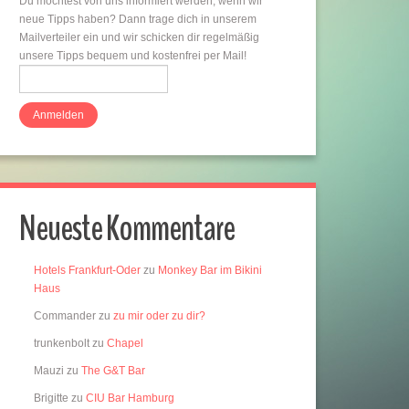
Du möchtest von uns informiert werden, wenn wir
neue Tipps haben? Dann trage dich in unserem
Mailverteiler ein und wir schicken dir regelmäßig
riedrichshain-
unsere Tipps bequem und kostenfrei per Mail!
Neueste Kommentare
Hotels Frankfurt-Oder
zu
Monkey Bar im Bikini
Haus
Commander
zu
zu mir oder zu dir?
trunkenbolt
zu
Chapel
Mauzi
zu
The G&T Bar
Brigitte
zu
CIU Bar Hamburg