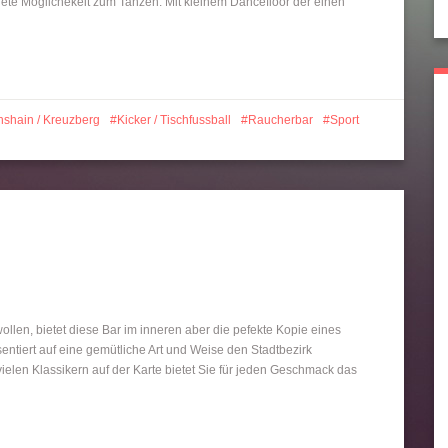
nete Möglichekeit zum Tanzen. Mit kleinem Dancefloor der einen
chshain / Kreuzberg
Kicker / Tischfussball
Raucherbar
Sport
ollen, bietet diese Bar im inneren aber die pefekte Kopie eines
entiert auf eine gemütliche Art und Weise den Stadtbezirk
 vielen Klassikern auf der Karte bietet Sie für jeden Geschmack das