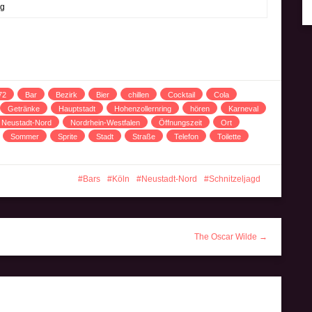
ng
72
Bar
Bezirk
Bier
chillen
Cocktail
Cola
Getränke
Hauptstadt
Hohenzollernring
hören
Karneval
Neustadt-Nord
Nordrhein-Westfalen
Öffnungszeit
Ort
Sommer
Sprite
Stadt
Straße
Telefon
Toilette
Bars
Köln
Neustadt-Nord
Schnitzeljagd
The Oscar Wilde →