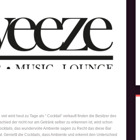
http://barsindeinerstadt.de/skweeze/">
Save
iel wird heut zu Tage als “ Cocktail“ verkauft finden die Besitzer des
chied der nicht nur am Getränk selber zu erkennen ist, wird schon
 Cocktails, das wundervolle Ambiente sagen zu Recht das diese Bar
at. Genießt die Cocktails, dass Ambiente und erkennt den Unterschied