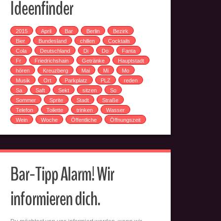
Ideenfinder
2015
April
Bar
Berlin
Bezirk
Bier
Bundesland
chillen
Cocktails
Cola
Deutschland
Di
Do
Fanta
Fr
Friedrichshain
Getränke
Hauptstadt
hören
Kreuzberg
Mai
Mi
Mo
Musik
Ort
Parkplatz
PLZ
reden
Sa
Saft
Sekt
sitzen
So
Sommer
Sprite
Stadt
Straße
Telefon
Toilette
trinken
Wasser
Wein
Woche
Öffentliche
Öffnungszeit
Bar-Tipp Alarm! Wir
informieren dich.