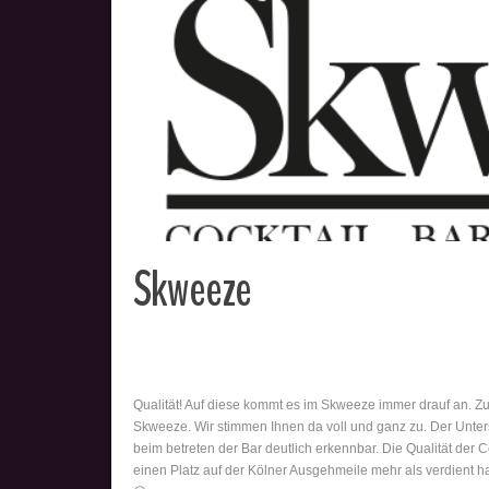
Skweeze
Qualität! Auf diese kommt es im Skweeze immer drauf an. Zu v
Skweeze. Wir stimmen Ihnen da voll und ganz zu. Der Unters
beim betreten der Bar deutlich erkennbar. Die Qualität der
einen Platz auf der Kölner Ausgehmeile mehr als verdient h