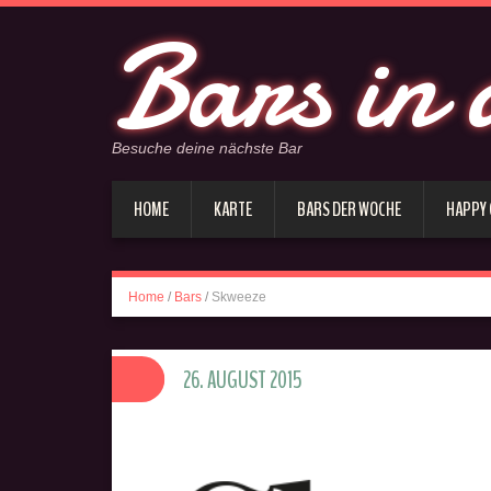
Bars in 
Besuche deine nächste Bar
HOME
KARTE
BARS DER WOCHE
HAPPY
Home
/
Bars
/
Skweeze
26. AUGUST 2015