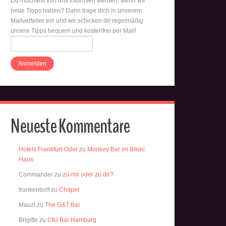
Du möchtest von uns informiert werden, wenn wir
neue Tipps haben? Dann trage dich in unserem
Mailverteiler ein und wir schicken dir regelmäßig
unsere Tipps bequem und kostenfrei per Mail!
Neueste Kommentare
Hotels Frankfurt-Oder
zu
Monkey Bar im Bikini
Haus
Commander
zu
zu mir oder zu dir?
trunkenbolt
zu
Chapel
Mauzi
zu
The G&T Bar
Brigitte
zu
CIU Bar Hamburg