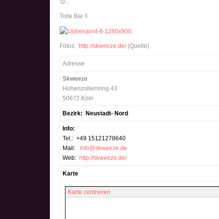
😉 .
Tolle Bar !!
Fotos:
http://skweeze.de/
(Quelle)
Adresse
Skweeze
Hohenzollernring 43
50672 Köln
Bezirk: Neustadt- Nord
Info:
Tel.: +49 15121278640
Mail:
info@skweeze.de
Web:
http://skweeze.de/
Karte
Karte zentrieren