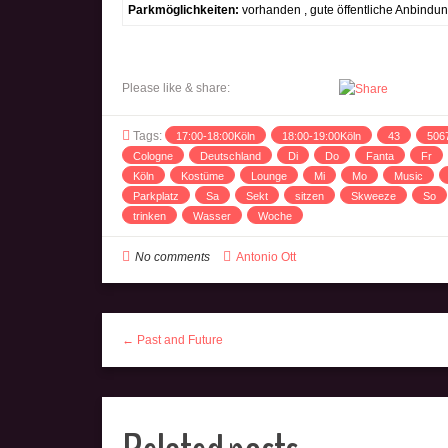
Parkmöglichkeiten:
vorhanden , gute öffentliche Anbindu
Please like & share:
Tags:
17:00-18:00Köln
18:00-19:00Köln
43
506
Cologne
Deutschland
Di
Do
Fanta
Fr
Köln
Kostüme
Lounge
Mi
Mo
Music
Parkplatz
Sa
Sekt
sitzen
Skweeze
So
trinken
Wasser
Woche
No comments
Antonio Ott
← Past and Future