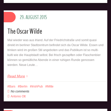
http://barsindeinerstadt.de/category/berlin/mit
Save
29. AUGUST 2015
The Oscar Wilde
Mal wieder was aus Irland. Auf der Friedrichstraße und somit quasi
direkt im berliner Stadtzentrum befindet sich da Oscar Wilde. Essen und
trinken wird im großen Stil angeboten und das Publikum ist so multi-
kulti wie die Hauptstadt selbst. Bei frisch gezapften oder Flaschenbier
können so gemütliche Abende in einer ruhigen Runde genossen
werden. Neue Leute…
Read More
Bars
Berlin
IrishPub
Mitte
No comments
Antonio Ott