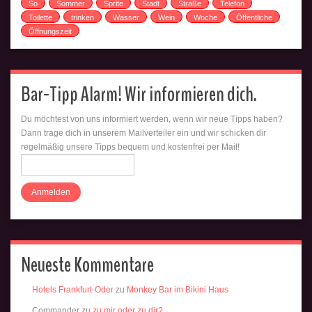
So
Sommer
Sprite
Stadt
Straße
Telefon
Toilette
trinken
Wasser
Wein
Woche
Öffentliche
Öffnungszeit
Bar-Tipp Alarm! Wir informieren dich.
Du möchtest von uns informiert werden, wenn wir neue Tipps haben?
Dann trage dich in unserem Mailverteiler ein und wir schicken dir
regelmäßig unsere Tipps bequem und kostenfrei per Mail!
Neueste Kommentare
Hotels Frankfurt-Oder
zu
Monkey Bar im Bikini Haus
Commander
zu
zu mir oder zu dir?