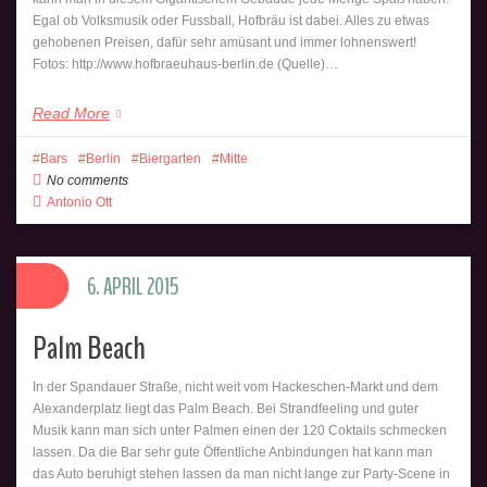
Egal ob Volksmusik oder Fussball, Hofbräu ist dabei. Alles zu etwas
gehobenen Preisen, dafür sehr amüsant und immer lohnenswert!
Fotos: http://www.hofbraeuhaus-berlin.de (Quelle)…
Read More
Bars
Berlin
Biergarten
Mitte
No comments
Antonio Ott
6. APRIL 2015
Palm Beach
In der Spandauer Straße, nicht weit vom Hackeschen-Markt und dem
Alexanderplatz liegt das Palm Beach. Bei Strandfeeling und guter
Musik kann man sich unter Palmen einen der 120 Coktails schmecken
lassen. Da die Bar sehr gute Öffentliche Anbindungen hat kann man
das Auto beruhigt stehen lassen da man nicht lange zur Party-Scene in