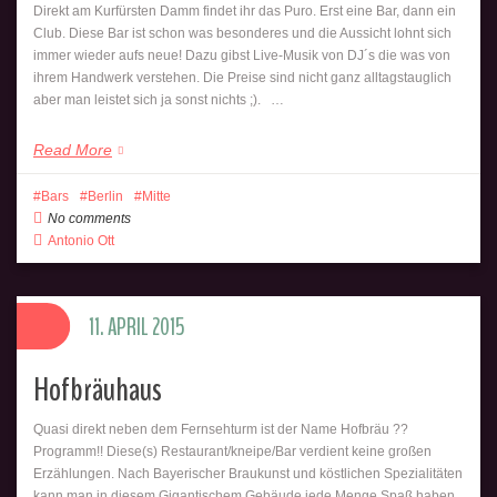
Direkt am Kurfürsten Damm findet ihr das Puro. Erst eine Bar, dann ein
Club. Diese Bar ist schon was besonderes und die Aussicht lohnt sich
immer wieder aufs neue! Dazu gibst Live-Musik von DJ´s die was von
ihrem Handwerk verstehen. Die Preise sind nicht ganz alltagstauglich
aber man leistet sich ja sonst nichts ;). …
Read More
Bars
Berlin
Mitte
No comments
Antonio Ott
11. APRIL 2015
Hofbräuhaus
Quasi direkt neben dem Fernsehturm ist der Name Hofbräu ??
Programm!! Diese(s) Restaurant/kneipe/Bar verdient keine großen
Erzählungen. Nach Bayerischer Braukunst und köstlichen Spezialitäten
kann man in diesem Gigantischem Gebäude jede Menge Spaß haben.