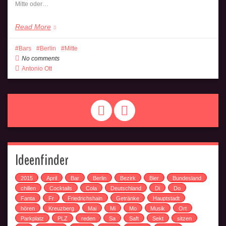
Mitte oder…
Read More
Bars
Berlin
Mitte
No comments
Antonio Ott
Ideenfinder
2015
April
Bar
Berlin
Bezirk
Bier
Bundesland
chillen
Cocktails
Cola
Deutschland
Di
Do
Fanta
Fr
Friedrichshain
Getränke
Hauptstadt
hören
Kreuzberg
Mai
Mi
Mo
Musik
Ort
Parkplatz
PLZ
reden
Sa
Saft
Sekt
sitzen