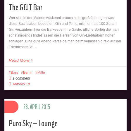
The G&T Bar
Wer sich in der Materie Auskennt brauch nicht groß überlegen was
diese Buchstaben bedeuten. Gin und Tonic, mit mehr als 100 Sorten
Gin verzaubern hier die Barkeeper ihre Gäste. Etliche Sorten die man
sonst nirgends findet lassen die Herzen von Gin-Liebhabern höher
schlagen. Eine gute Abend Partie da man beim verlassen direkt auf der
Friedrichstraße…
Read More
Bars
Berlin
Mitte
1 comment
Antonio Ott
28. APRIL 2015
Puro Sky – Lounge