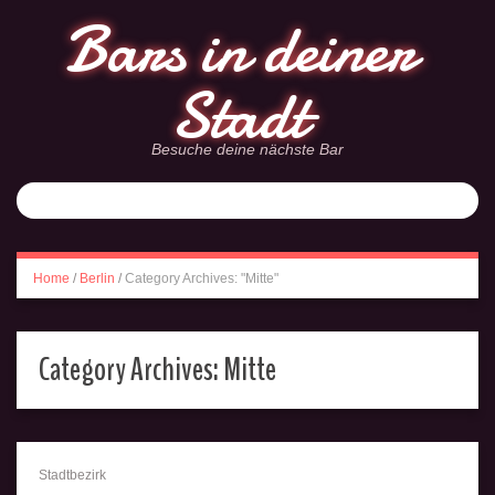
Bars in deiner
Stadt
Besuche deine nächste Bar
Home
/
Berlin
/
Category Archives: "Mitte"
Category Archives:
Mitte
Stadtbezirk