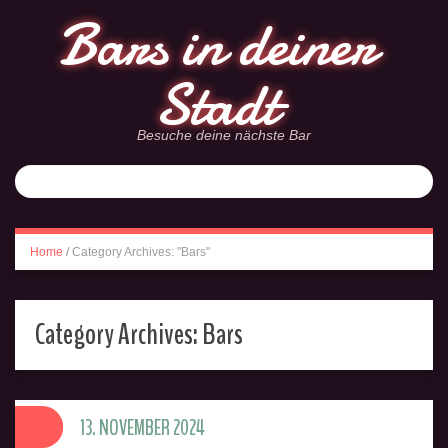
Bars in deiner
Stadt
Besuche deine nächste Bar
Home
/
Category Archives: "Bars"
Category Archives:
Bars
13. NOVEMBER 2024