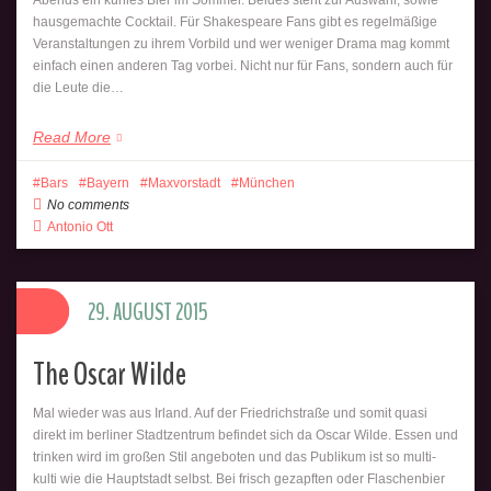
hausgemachte Cocktail. Für Shakespeare Fans gibt es regelmäßige
Veranstaltungen zu ihrem Vorbild und wer weniger Drama mag kommt
einfach einen anderen Tag vorbei. Nicht nur für Fans, sondern auch für
die Leute die…
Read More
Bars
Bayern
Maxvorstadt
München
No comments
Antonio Ott
29. AUGUST 2015
The Oscar Wilde
Mal wieder was aus Irland. Auf der Friedrichstraße und somit quasi
direkt im berliner Stadtzentrum befindet sich da Oscar Wilde. Essen und
trinken wird im großen Stil angeboten und das Publikum ist so multi-
kulti wie die Hauptstadt selbst. Bei frisch gezapften oder Flaschenbier