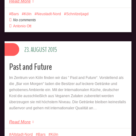
Read More
Bars
Köln
Neustadt-Nord
Schnitzeljagd
No comments
Antonio Ott
23. AUGUST 2015
Past and Future
Im Zentrum von Köln finden wir das “ Past and Future“. Vorstellend als
die „Bar von Morgen“ laden die Besitzer auf leckere Getränke und
gehobenes Ambiente ein. Mit der Internationalen Küche, deutscher
Kost die ausschließlich aus Veganen Zutaten zubereitet werden
überzeugen sie mit höchstem Niveau. Die Getränke bleiben keinesfalls
außenvor und gehen mit internationaler Qualität an…
Read More
Altstadt-Nord
Bars
Köln