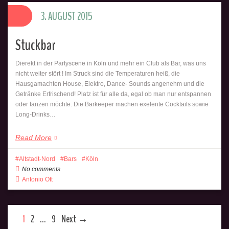
3. AUGUST 2015
Stuckbar
Dierekt in der Partyscene in Köln und mehr ein Club als Bar, was uns
nicht weiter stört ! Im Struck sind die Temperaturen heiß, die
Hausgamachten House, Elektro, Dance- Sounds angenehm und die
Getränke Erfrischend! Platz ist für alle da, egal ob man nur entspannen
oder tanzen möchte. Die Barkeeper machen exelente Cocktails sowie
Long-Drinks…
Read More
Altstadt-Nord
Bars
Köln
No comments
Antonio Ott
1
2
…
9
Next →