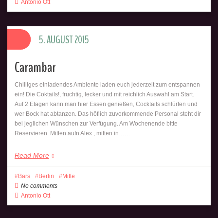
Antonio Ott
5. AUGUST 2015
Carambar
Chilliges einladendes Ambiente laden euch jederzeit zum entspannen
ein! Die Coktails!, fruchtig, lecker und mit reichlich Auswahl am Start.
Auf 2 Etagen kann man hier Essen genießen, Cocktails schlürfen und
wer Bock hat abtanzen. Das höflich zuvorkommende Personal steht dir
bei jeglichen Wünschen zur Verfügung. Am Wochenende bitte
Reservieren. Mitten aufn Alex , mitten in……
Read More
Bars
Berlin
Mitte
No comments
Antonio Ott