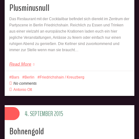
Plusminusnull
Das Restaurant mit der Cocktailbar befindet sich dierekt im Zentrum der
Partyscene in Berlin Friedrichshain. Reichlich zu Essen und Trinken
aus einer vielzahl an europäische Krationen laden euch ein hier
jegliche Veranstaltungen, Anlässe zu feiern oder einfach nur einen
ruhigen Abend zu genießen. Die Kellner sind zuvorkommend und
immer zur Stelle wenn man sie braucht…
Read More
Bars
Berlin
Friedrichshain / Kreuzberg
No comments
Antonio Ott
4. SEPTEMBER 2015
Bohnengold