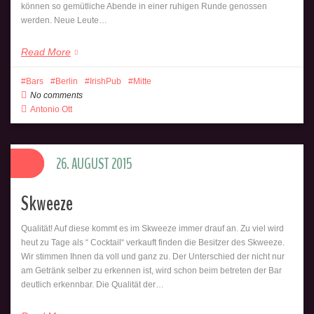
können so gemütliche Abende in einer ruhigen Runde genossen
werden. Neue Leute…
Read More
Bars
Berlin
IrishPub
Mitte
No comments
Antonio Ott
26. AUGUST 2015
Skweeze
Qualität! Auf diese kommt es im Skweeze immer drauf an. Zu viel wird
heut zu Tage als “ Cocktail“ verkauft finden die Besitzer des Skweeze.
Wir stimmen Ihnen da voll und ganz zu. Der Unterschied der nicht nur
am Getränk selber zu erkennen ist, wird schon beim betreten der Bar
deutlich erkennbar. Die Qualität der…