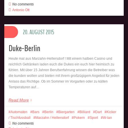
No comments
Antonio Ott
20. AUGUST 2015
Duke-Berlin
Heute mal aus Marzahn-Hellersdorf ! Mit einem halben Casino und
reichlich Getränken laden euch die Dukes ein euch hier heimisch zu
fühlen. Mit über 15 Jahren Berufserfahrung wissen die Betreiber was
die kunden wollen und bieten mit ihrem großzügigem Angebot für jeden
Anlass das Richtige. Ob im Sommer im Vorgarten oder zu kälten
Temperaturen auf…
Read More
Automaten
Bars
Berlin
Biergarten
Billiard
Dart
Kicker
/ Tischfussball
Marzahn / Hellersdorf
Pokern
Sport
W-lan
No comments