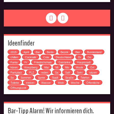
Ideenfinder
2015
April
Bar
Berlin
Bezirk
Bier
Bundesland
chillen
Cocktails
Cola
Deutschland
Di
Do
Fanta
Fr
Friedrichshain
Getränke
Hauptstadt
hören
Kreuzberg
Mai
Mi
Mo
Musik
Ort
Parkplatz
PLZ
reden
Sa
Saft
Sekt
sitzen
So
Sommer
Sprite
Stadt
Straße
Telefon
Toilette
trinken
Wasser
Wein
Woche
Öffentliche
Öffnungszeit
Bar-Tipp Alarm! Wir informieren dich.