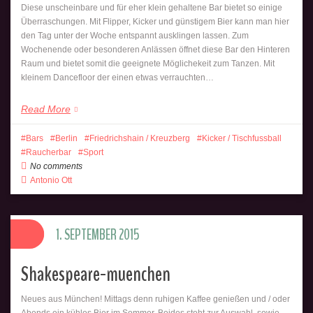
Diese unscheinbare und für eher klein gehaltene Bar bietet so einige
Überraschungen. Mit Flipper, Kicker und günstigem Bier kann man hier
den Tag unter der Woche entspannt ausklingen lassen. Zum
Wochenende oder besonderen Anlässen öffnet diese Bar den Hinteren
Raum und bietet somit die geeignete Möglichekeit zum Tanzen. Mit
kleinem Dancefloor der einen etwas verrauchten…
Read More
Bars
Berlin
Friedrichshain / Kreuzberg
Kicker / Tischfussball
Raucherbar
Sport
No comments
Antonio Ott
1. SEPTEMBER 2015
Shakespeare-muenchen
Neues aus München! Mittags denn ruhigen Kaffee genießen und / oder
Abends ein kühles Bier im Sommer. Beides steht zur Auswahl, sowie