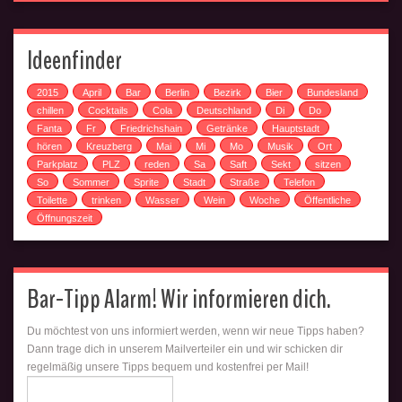
Ideenfinder
2015
April
Bar
Berlin
Bezirk
Bier
Bundesland
chillen
Cocktails
Cola
Deutschland
Di
Do
Fanta
Fr
Friedrichshain
Getränke
Hauptstadt
hören
Kreuzberg
Mai
Mi
Mo
Musik
Ort
Parkplatz
PLZ
reden
Sa
Saft
Sekt
sitzen
So
Sommer
Sprite
Stadt
Straße
Telefon
Toilette
trinken
Wasser
Wein
Woche
Öffentliche
Öffnungszeit
Bar-Tipp Alarm! Wir informieren dich.
Du möchtest von uns informiert werden, wenn wir neue Tipps haben?
Dann trage dich in unserem Mailverteiler ein und wir schicken dir
regelmäßig unsere Tipps bequem und kostenfrei per Mail!