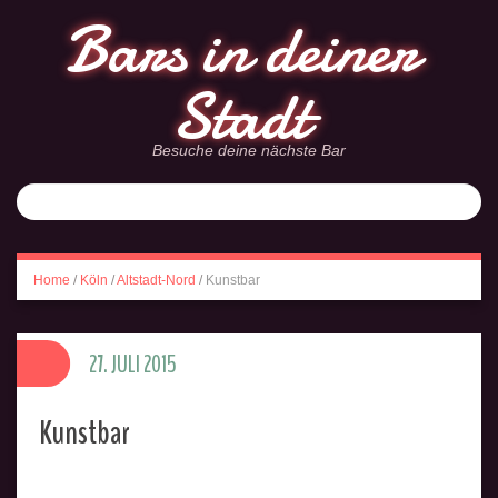
Bars in deiner
Stadt
Besuche deine nächste Bar
Home
/
Köln
/
Altstadt-Nord
/
Kunstbar
27. JULI 2015
Kunstbar