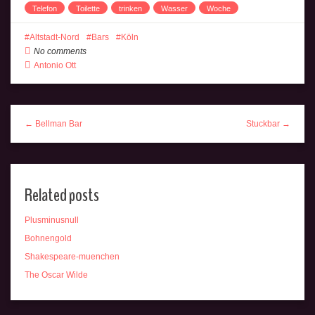
Telefon
Toilette
trinken
Wasser
Woche
Altstadt-Nord
Bars
Köln
No comments
Antonio Ott
← Bellman Bar
Stuckbar →
Related posts
Plusminusnull
Bohnengold
Shakespeare-muenchen
The Oscar Wilde