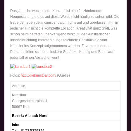
http://barsindeinerstadt.de/kunstbar/">
Save
Das jährliche wechselnde Konzept ist eine faszienierende
Neugestaltung die es auf diese Weise nicht häufig zu sehen gibt. Die
Betreiber legen dem Künstler dafür nichts auf und überlassen ihm in
jeglicher Hinsicht die komplette Location. Kreativität ganz groß, was
schon beim betreten überwältigend wirkt. Zu der künstlerischen
Inneneinrichtung kommen ausgezeichnete Cocktails die vom
Künstler ins Konzept aufgenommen wurden. Zuvorkommendes
Personal liefert schnelle, leckere Getränke. Knallig und Bunt!, auf
jedenfall einen Abstecher wert!
Fotos:
http://diekunstbar.com/
(Quelle)
Adresse
Kunstbar
Chargesheimerplatz 1
50667 Köln
Bezirk: Altstadt-Nord
Info:
Tel.:
0172 5279845