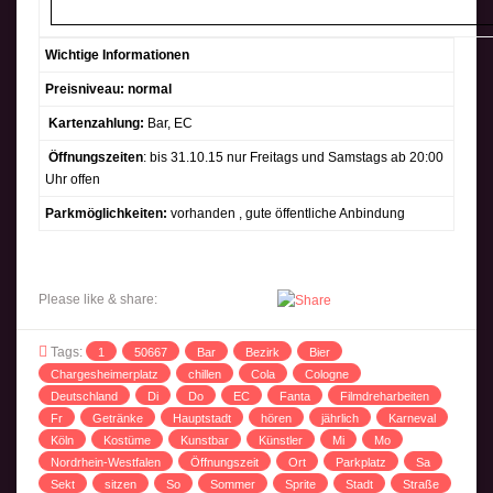
Wichtige Informationen
Preisniveau: normal
Kartenzahlung:
Bar, EC
Öffnungszeiten
:
bis 31.10.15 nur Freitags und Samstags ab 20:00
Uhr offen
Parkmöglichkeiten:
vorhanden , gute öffentliche Anbindung
Please like & share:
Tags:
1
50667
Bar
Bezirk
Bier
Chargesheimerplatz
chillen
Cola
Cologne
Deutschland
Di
Do
EC
Fanta
Filmdreharbeiten
Fr
Getränke
Hauptstadt
hören
jährlich
Karneval
Köln
Kostüme
Kunstbar
Künstler
Mi
Mo
Nordrhein-Westfalen
Öffnungszeit
Ort
Parkplatz
Sa
Sekt
sitzen
So
Sommer
Sprite
Stadt
Straße