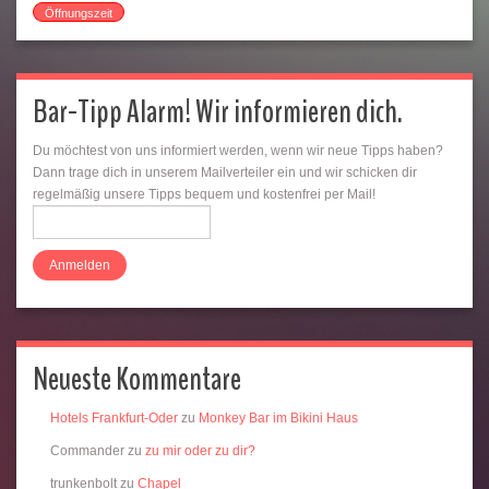
Öffnungszeit
Bar-Tipp Alarm! Wir informieren dich.
Du möchtest von uns informiert werden, wenn wir neue Tipps haben?
Dann trage dich in unserem Mailverteiler ein und wir schicken dir
regelmäßig unsere Tipps bequem und kostenfrei per Mail!
Neueste Kommentare
Hotels Frankfurt-Oder
zu
Monkey Bar im Bikini Haus
Commander
zu
zu mir oder zu dir?
trunkenbolt
zu
Chapel