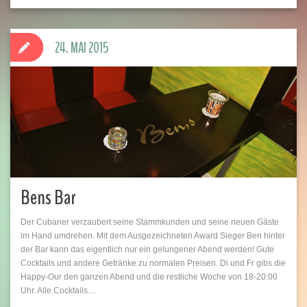
24. MAI 2015
Bens Bar
Der Cubaner verzaubert seine Stammkunden und seine neuen Gäste
im Hand umdrehen. Mit dem Ausgezeichneten Award Sieger Ben hinter
der Bar kann das eigentlich nur ein gelungener Abend werden! Gute
Cocktails und andere Getränke zu normalen Preisen. Di und Fr gibs die
Happy-Our den ganzen Abend und die restliche Woche von 18-20:00
Uhr. Alle Cocktails…