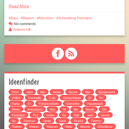
Read More
Bars
Bayern
München
Schwabing-Freimann
No comments
Antonio Ott
Ideenfinder
2015
April
Bar
Berlin
Bezirk
Bier
Bundesland
chillen
Cocktails
Cola
Deutschland
Di
Do
Fanta
Fr
Friedrichshain
Getränke
Hauptstadt
hören
Kreuzberg
Mai
Mi
Mo
Musik
Ort
Parkplatz
PLZ
reden
Sa
Saft
Sekt
sitzen
So
Sommer
Sprite
Stadt
Straße
Telefon
Toilette
trinken
Wasser
Wein
Woche
Öffentliche