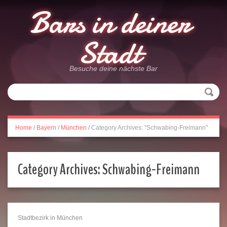
Bars in deiner
Stadt
Besuche deine nächste Bar
Home
/
Bayern
/
München
/
Category Archives: "Schwabing-Freimann"
http://barsindeinerstadt.de/category/bayer
Save
freimann/">
Category Archives:
Schwabing-Freimann
Stadtbezirk in München