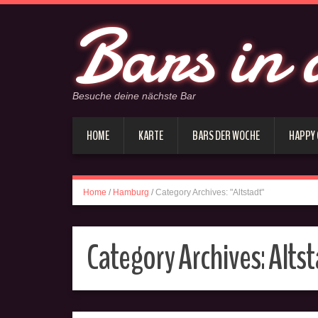
Bars in 
Besuche deine nächste Bar
HOME
KARTE
BARS DER WOCHE
HAPPY
Home
/
Hamburg
/
Category Archives: "Altstadt"
Category Archives:
Alts