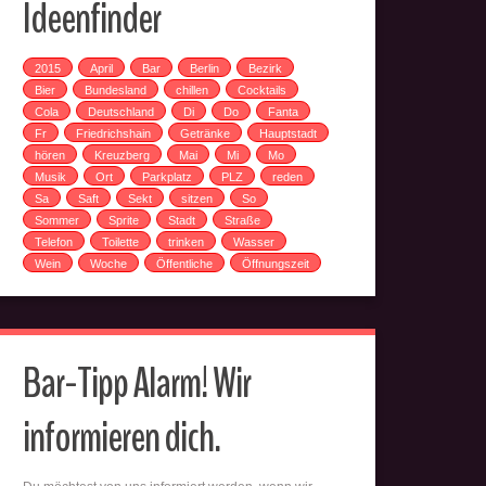
Ideenfinder
g/altstadt/">
2015
April
Bar
Berlin
Bezirk
Bier
Bundesland
chillen
Cocktails
Cola
Deutschland
Di
Do
Fanta
Fr
Friedrichshain
Getränke
Hauptstadt
hören
Kreuzberg
Mai
Mi
Mo
Musik
Ort
Parkplatz
PLZ
reden
Sa
Saft
Sekt
sitzen
So
Sommer
Sprite
Stadt
Straße
Telefon
Toilette
trinken
Wasser
Wein
Woche
Öffentliche
Öffnungszeit
Bar-Tipp Alarm! Wir
informieren dich.