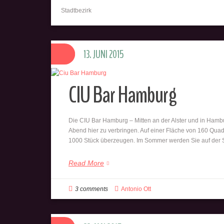
Stadtbezirk
13. JUNI 2015
CIU Bar Hamburg
Die CIU Bar Hamburg – Mitten an der Alster und in Hambu
Abend hier zu verbringen. Auf einer Fläche von 160 Quad
1000 Stück überzeugen. Im Sommer werden Sie auf der S
Read More
3 comments
Antonio Ott