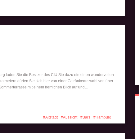
http://barsindeinerstadt.de/category/hambur
Save
rg laden Sie die Besitzer des CIU Sie dazu ein einen wundervollen
ratmetern dürfen Sie sich hier von einer Getränkeauswahl von über
ommerterrasse mit einem herrlichen Blick auf und…
Altstadt
Aussicht
Bars
Hamburg