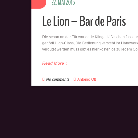
22. MAI 2015
Le Lion – Bar de Paris
Die schon an der Tür wartende Klingel läßt schon fast da
gehört! High-Class, Die Bedienung versteht ihr Handwe
vergütet werden muss gibt es hier kostenlos zu jedem Co
Read More
No comments
Antonio Ott