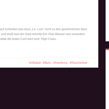
rauf schließen das dass „Le- Lion“ nicht zu den gewöhnlichen Bars
rk und weiß was der Gast möchte! Ein Glas Wasser was woanders
cktail die jeden Cent wert sind. High-Class…
Altstadt
Bars
Hamburg
Raucherbar