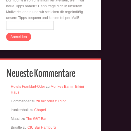
Du möchtest von uns informiert werden, wenn wir
neue Tipps haben? Dann trage dich in unserem
Mailverteiler ein und wir schicken dir regelmäßig
unsere Tipps bequem und kostenfrei per Mail!
Neueste Kommentare
Hotels Frankfurt-Oder
zu
Monkey Bar im Bikini
Haus
Commander
zu
zu mir oder zu dir?
trunkenbolt
zu
Chapel
Mauzi
zu
The G&T Bar
Brigitte
zu
CIU Bar Hamburg