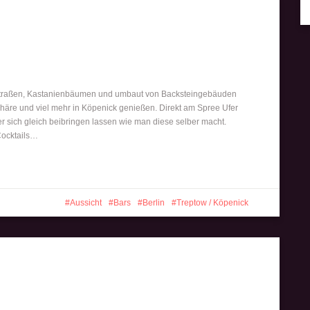
er Straßen, Kastanienbäumen und umbaut von Backsteingebäuden
sphäre und viel mehr in Köpenick genießen. Direkt am Spree Ufer
r sich gleich beibringen lassen wie man diese selber macht.
Cocktails…
Aussicht
Bars
Berlin
Treptow / Köpenick