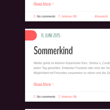
Read More
No comments
Antonio Ott
Aussicht
11. JUNI 2015
Sommerkind
Weiter gehts im kleinen Köpenicker Kiez. Shisha´s, Cockt
jeden Tag genießen. Entweder Fussball oder eine der Seri
Möglichkeit mit Freunden zusammen zu sitzen und die Z
Read More
No comments
Antonio Ott