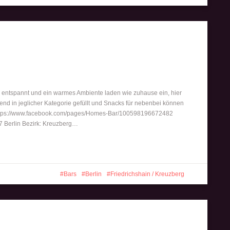
 entspannt und ein warmes Ambiente laden wie zuhause ein, hier
end in jeglicher Kategorie gefüllt und Snacks für nebenbei können
: https://www.facebook.com/pages/Homes-Bar/100598196672482
 Berlin Bezirk: Kreuzberg…
Bars
Berlin
Friedrichshain / Kreuzberg