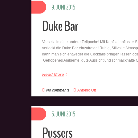
9. JUNI 2015
Duke Bar
Versetzt in eine andere Zeitpoche! Mit Kopfsteinpflast
verlockt die Duke Bar einzutreten! Ruhig, Stilvolle Atmo
kann man sich entweder die Cocktails bringen lassen ode
Gehobenes Ambiente, gute Aussicht und schmackhafte 
Read More
No comments
Antonio Ott
5. JUNI 2015
Pussers