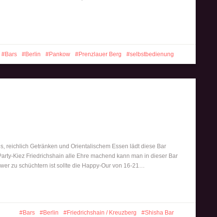
Bars
Berlin
Pankow
Prenzlauer Berg
selbstbedienung
´s, reichlich Getränken und Orientalischem Essen lädt diese Bar
Party-Kiez Friedrichshain alle Ehre machend kann man in dieser Bar
 wer zu schüchtern ist sollte die Happy-Our von 16-21…
Bars
Berlin
Friedrichshain / Kreuzberg
Shisha Bar