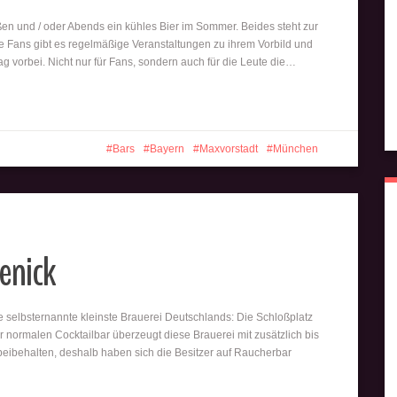
n und / oder Abends ein kühles Bier im Sommer. Beides steht zur
 Fans gibt es regelmäßige Veranstaltungen zu ihrem Vorbild und
vorbei. Nicht nur für Fans, sondern auch für die Leute die…
Bars
Bayern
Maxvorstadt
München
enick
e selbsternannte kleinste Brauerei Deutschlands: Die Schloßplatz
r normalen Cocktailbar überzeugt diese Brauerei mit zusätzlich bis
 beibehalten, deshalb haben sich die Besitzer auf Raucherbar