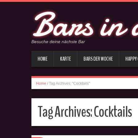
Bars in 
Besuche deine nächste Bar
HOME
KARTE
BARS DER WOCHE
HAPPY
Home
/
Tag Archives: "Cocktails"
Tag Archives:
Cocktails