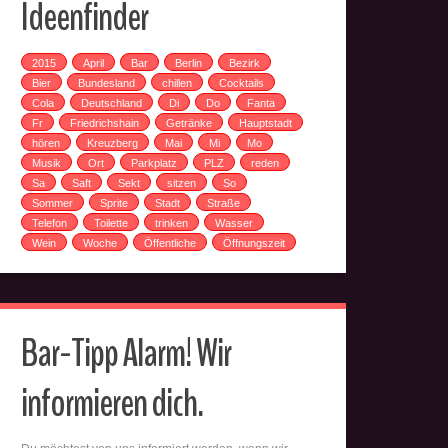
Ideenfinder
2015
April
Bar
Berlin
Bezirk
Bier
Bundesland
chillen
Cocktails
Cola
Deutschland
Di
Do
Fanta
Fr
Friedrichshain
Getränke
Hauptstadt
hören
Kreuzberg
Mai
Mi
Mo
Musik
Ort
Parkplatz
PLZ
reden
Sa
Saft
Sekt
sitzen
So
Sommer
Sprite
Stadt
Straße
Telefon
Toilette
trinken
Wasser
Wein
Woche
Öffentliche
Öffnungszeit
Bar-Tipp Alarm! Wir
informieren dich.